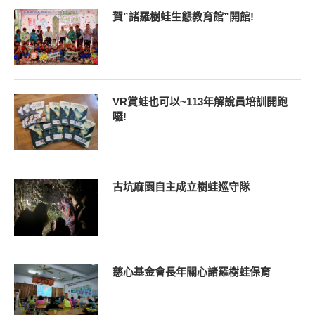
賀”諸羅樹蛙生態教育館”開館!
VR賞蛙也可以~113年解說員培訓開跑
囉!
古坑麻園自主成立樹蛙巡守隊
慈心基金會長年關心諸羅樹蛙保育