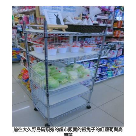
前往大久野島碼頭旁的超市販賣的餵兔子的紅蘿蔔與高
麗菜