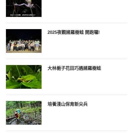
2025夜觀諸羅樹蛙 開跑囉!
大林梔子花田巧遇諸羅樹蛙
培養淺山保育新尖兵