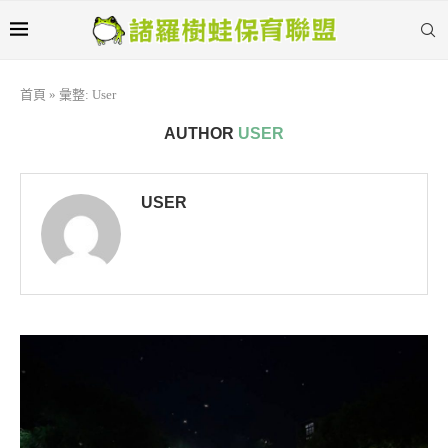
首頁
»
彙整: User
AUTHOR
USER
USER