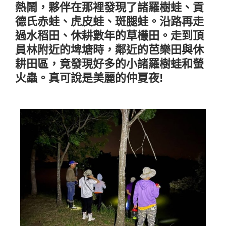
熱鬧，夥伴在那裡發現了諸羅樹蛙、貢
德氏赤蛙、虎皮蛙、斑腿蛙。沿路再走
過水稻田、休耕數年的草欉田。走到頂
員林附近的埤塘時，鄰近的芭樂田與休
耕田區，竟發現好多的小諸羅樹蛙和螢
火蟲。真可說是美麗的仲夏夜!